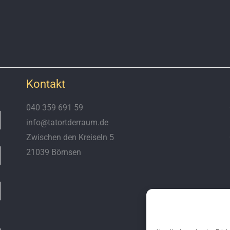
Kontakt
040 359 691 59
info@tatortderraum.de
Zwischen den Kreiseln 5
21039 Börnsen