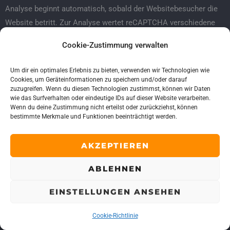
Analyse beginnt automatisch, sobald der Websitebesucher die
Website betritt. Zur Analyse wertet reCAPTCHA verschiedene
Informationen aus (z. B. IP-Adresse, Verweildauer des
Cookie-Zustimmung verwalten
Websitebesuchers auf der Website oder vom Nutzer getätigte
Mausbewegungen). Die bei der Analyse erfassten Daten werden
Um dir ein optimales Erlebnis zu bieten, verwenden wir Technologien wie
an Google weitergeleitet.
Cookies, um Geräteinformationen zu speichern und/oder darauf
zuzugreifen. Wenn du diesen Technologien zustimmst, können wir Daten
wie das Surfverhalten oder eindeutige IDs auf dieser Website verarbeiten.
Die reCAPTCHA-Analysen laufen vollständig im Hintergrund.
Wenn du deine Zustimmung nicht erteilst oder zurückziehst, können
bestimmte Merkmale und Funktionen beeinträchtigt werden.
Websitebesucher werden nicht darauf hingewiesen, dass eine
Analyse stattfindet.
AKZEPTIEREN
Die Speicherung und Analyse der Daten erfolgt auf Grundlage
ABLEHNEN
von Art. 6 Abs. 1 lit. f DSGVO. Der Websitebetreiber hat ein
berechtigtes Interesse daran, seine Webangebote vor
EINSTELLUNGEN ANSEHEN
missbräuchlicher automatisierter Ausspähung und vor SPAM zu
schützen. Sofern eine entsprechende Einwilligung abgefragt
Cookie-Richtlinie
wurde, erfolgt die Verarbeitung ausschließlich auf Grundlage