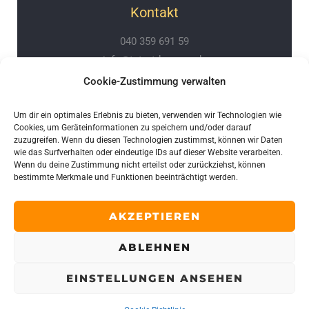
Kontakt
040 359 691 59
info@tatortderraum.de
Zwischen den Kreiseln 5
Cookie-Zustimmung verwalten
21039 Börnsen
Um dir ein optimales Erlebnis zu bieten, verwenden wir Technologien wie
Rechtliches
Cookies, um Geräteinformationen zu speichern und/oder darauf
zuzugreifen. Wenn du diesen Technologien zustimmst, können wir Daten
Geschäftsbedingungen
wie das Surfverhalten oder eindeutige IDs auf dieser Website verarbeiten.
Wenn du deine Zustimmung nicht erteilst oder zurückziehst, können
Datenschutzerklärung
bestimmte Merkmale und Funktionen beeinträchtigt werden.
Cookie-Richtlinie (EU)
Impressum
AKZEPTIEREN
ABLEHNEN
Copyright © 2026 Tatort der Raum OHG
EINSTELLUNGEN ANSEHEN
Instagram
Google Reviews